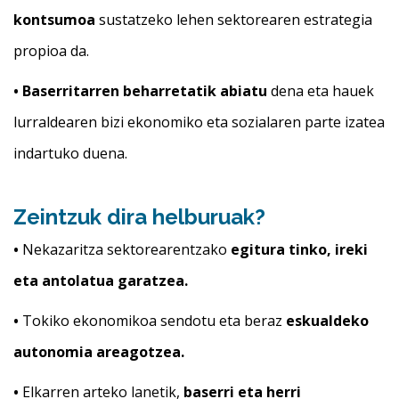
kontsumoa
sustatzeko lehen sektorearen estrategia
propioa da.
• Baserritarren beharretatik abiatu
dena eta hauek
lurraldearen bizi ekonomiko eta sozialaren parte izatea
indartuko duena.
Zeintzuk dira helburuak?
•
Nekazaritza sektorearentzako
egitura tinko, ireki
eta antolatua garatzea.
•
Tokiko ekonomikoa sendotu eta beraz
eskualdeko
autonomia areagotzea.
•
Elkarren arteko lanetik,
baserri eta herri