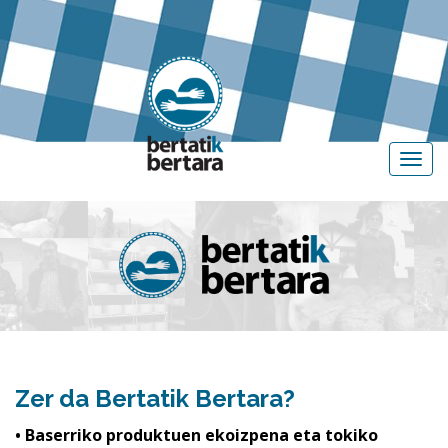
Zer da Bertatik Bertara?
• Baserriko produktuen ekoizpena eta tokiko