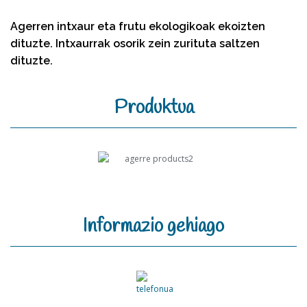
Agerren intxaur eta frutu ekologikoak ekoizten
dituzte. Intxaurrak osorik zein zurituta saltzen
dituzte.
Produktua
Informazio gehiago