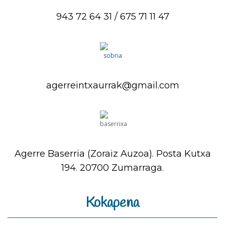
943 72 64 31 / 675 71 11 47
agerreintxaurrak@gmail.com
Agerre Baserria (Zoraiz Auzoa). Posta Kutxa
194. 20700 Zumarraga.
Kokapena