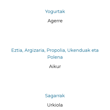
Yogurtak
Agerre
Eztia, Argizaria, Propolia, Ukenduak eta
Polena
Aikur
Sagarrak
Urkiola