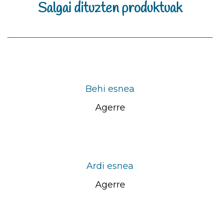
Salgai dituzten produktuak
Behi esnea
Agerre
Ardi esnea
Agerre