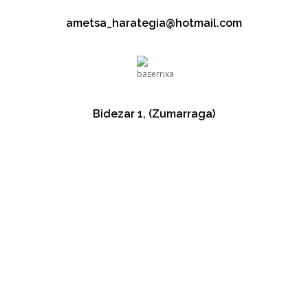
ametsa_harategia@hotmail.com
Bidezar 1, (Zumarraga)