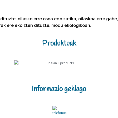
dituzte: oilasko erre osoa edo zatika, oilaskoa erre gabe
rrak ere ekoizten dituzte, modu ekologikoan.
Produktuak
Informazio gehiago