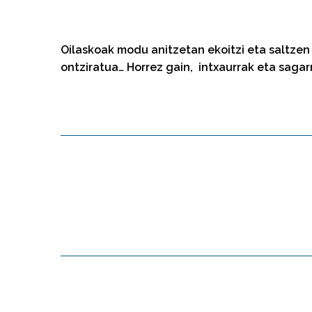
Oilaskoak modu anitzetan ekoitzi eta saltzen 
ontziratua… Horrez gain, intxaurrak eta saga