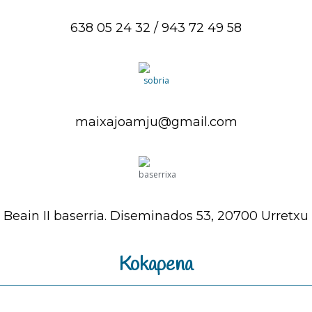
638 05 24 32 / 943 72 49 58
maixajoamju@gmail.com
Beain II baserria. Diseminados 53, 20700 Urretxu
Kokapena