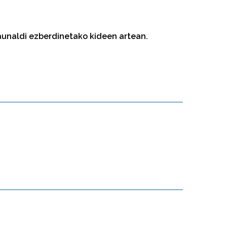
launaldi ezberdinetako kideen artean.