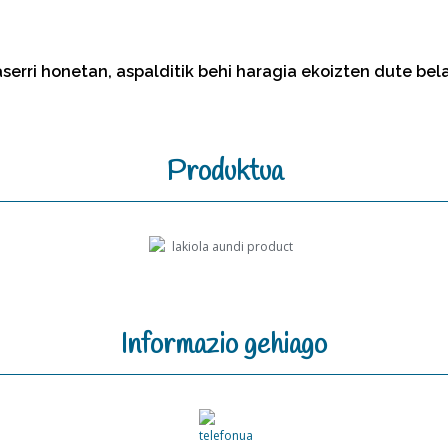
serri honetan, aspalditik behi haragia ekoizten dute be
Produktua
Informazio gehiago