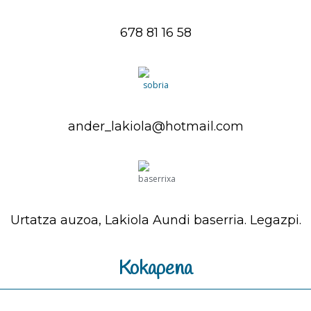
678 81 16 58
ander_lakiola@hotmail.com
Urtatza auzoa, Lakiola Aundi baserria. Legazpi.
Kokapena