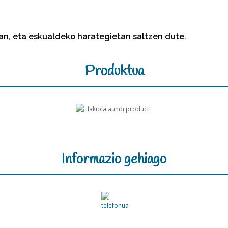
an, eta eskualdeko harategietan saltzen dute.
Produktua
Informazio gehiago