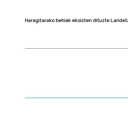
Haragitarako behiak ekoizten dituzte Landet