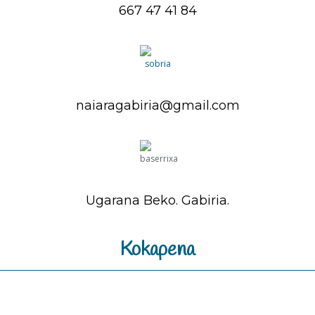
667 47 41 84
naiaragabiria@gmail.com
Ugarana Beko. Gabiria.
Kokapena