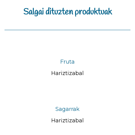
Salgai dituzten produktuak
Fruta
Hariztizabal
Sagarrak
Hariztizabal