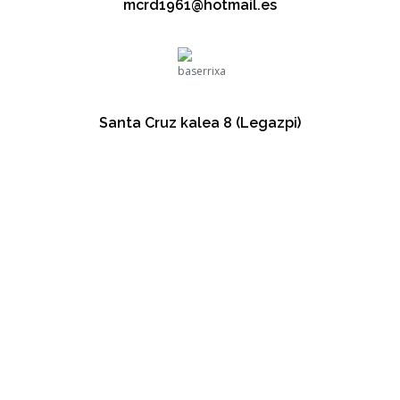
mcrd1961@hotmail.es
Santa Cruz kalea 8 (Legazpi)