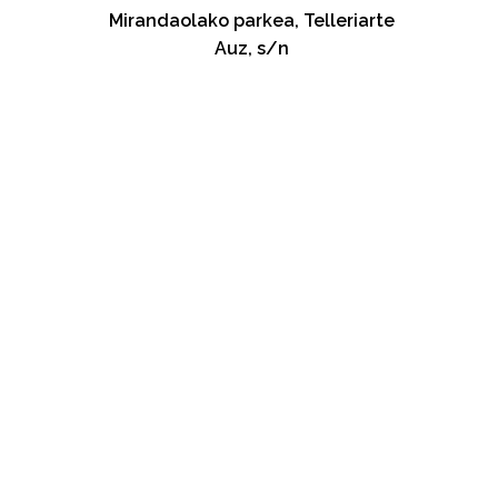
Mirandaolako parkea, Telleriarte
Auz, s/n