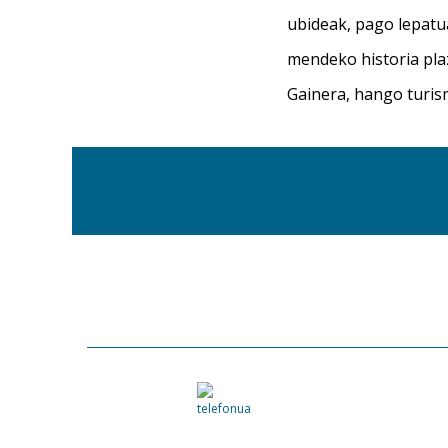
ubideak, pago lepatua
mendeko historia plaz
Gainera, hango turis