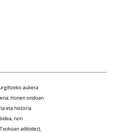
urgiltzeko aukera
duena. Honen ondoan
a eta historia
lbidea, non
Txokoan adibidez),