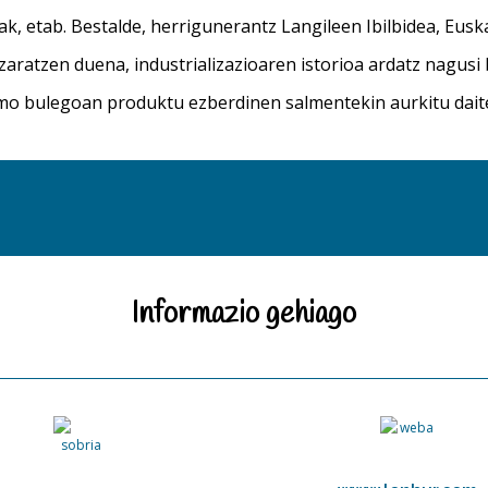
k, etab. Bestalde, herrigunerantz Langileen Ibilbidea, Eusk
aratzen duena, industrializazioaren istorioa ardatz nagusi 
mo bulegoan produktu ezberdinen salmentekin aurkitu dait
Informazio gehiago