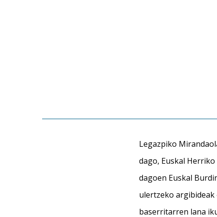
Legazpiko Mirandaola
dago, Euskal Herriko
dagoen Euskal Burdin
ulertzeko argibideak 
baserritarren lana i