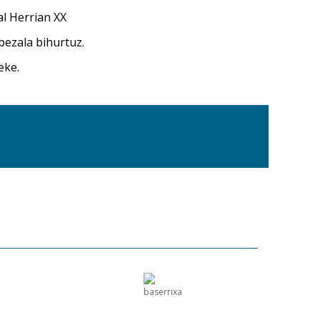
al Herrian XX
bezala bihurtuz.
eke.