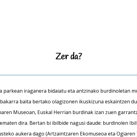
Zer da?
 parkean iraganera bidaiatu eta antzinako burdinoletan m
 bakarra baita bertako olagizonen ikuskizuna eskaintzen 
aren Museoan, Euskal Herrian burdinak izan zuen garrantzi
ematen dira. Bertan bi ibilbide nagusi daude: burdinolen Ibi
kusteko aukera dago (Artzaintzaren Ekomuseoa eta Ogiaren 