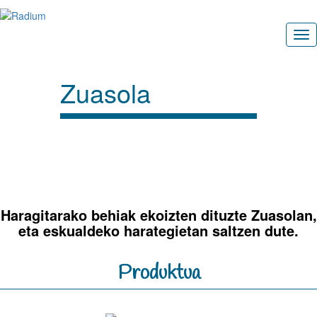
Zuasola
Haragitarako behiak ekoizten dituzte Zuasolan,
eta eskualdeko harategietan saltzen dute.
Produktua