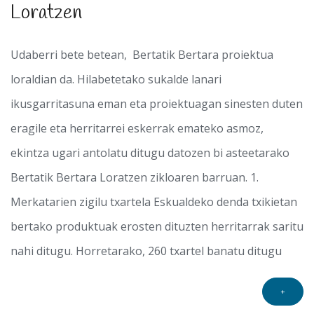
Loratzen
Udaberri bete betean, Bertatik Bertara proiektua
loraldian da. Hilabetetako sukalde lanari
ikusgarritasuna eman eta proiektuagan sinesten duten
eragile eta herritarrei eskerrak emateko asmoz,
ekintza ugari antolatu ditugu datozen bi asteetarako
Bertatik Bertara Loratzen zikloaren barruan. 1.
Merkatarien zigilu txartela Eskualdeko denda txikietan
bertako produktuak erosten dituzten herritarrak saritu
nahi ditugu. Horretarako, 260 txartel banatu ditugu
+