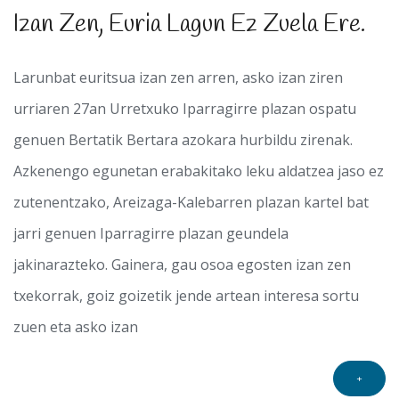
Izan Zen, Euria Lagun Ez Zuela Ere.
Larunbat euritsua izan zen arren, asko izan ziren
urriaren 27an Urretxuko Iparragirre plazan ospatu
genuen Bertatik Bertara azokara hurbildu zirenak.
Azkenengo egunetan erabakitako leku aldatzea jaso ez
zutenentzako, Areizaga-Kalebarren plazan kartel bat
jarri genuen Iparragirre plazan geundela
jakinarazteko. Gainera, gau osoa egosten izan zen
txekorrak, goiz goizetik jende artean interesa sortu
zuen eta asko izan
+