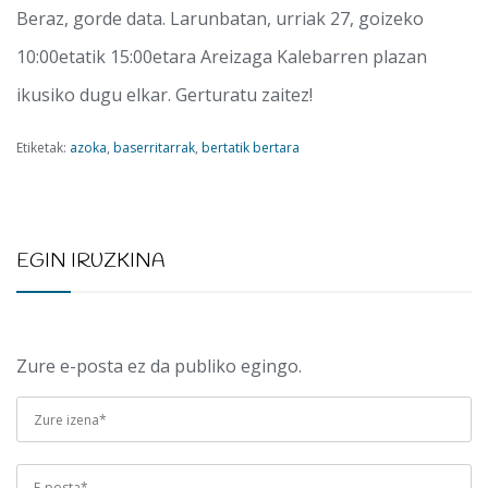
Beraz, gorde data. Larunbatan, urriak 27, goizeko
10:00etatik 15:00etara Areizaga Kalebarren plazan
ikusiko dugu elkar. Gerturatu zaitez!
Etiketak:
azoka
,
baserritarrak
,
bertatik bertara
EGIN IRUZKINA
Zure e-posta ez da publiko egingo.