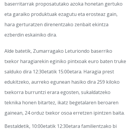
baserritarrak proposatutako azoka honetan gertuko
eta garaiko produktuak ezagutu eta erosteaz gain,
hara gerturatzen direnentzako zenbait ekintza
ezberdin eskainiko dira.
Alde batetik, Zumarragako Leturiondo baserriko
txekor haragiarekin eginiko pintxoak euro baten truke
salduko dira 12:30etatik 15:00etara. Haragia prest
edukitzeko, aurreko egunean hasiko dira 259 kiloko
txekorra burruntzi erara egosten, sukaldatzeko
teknika honen bitartez, ikatz begetalaren beroaren
gainean, 24 orduz txekor osoa erretzen ipintzen baita.
Bestaldetik, 10:00etatik 12:30etara familientzako bi