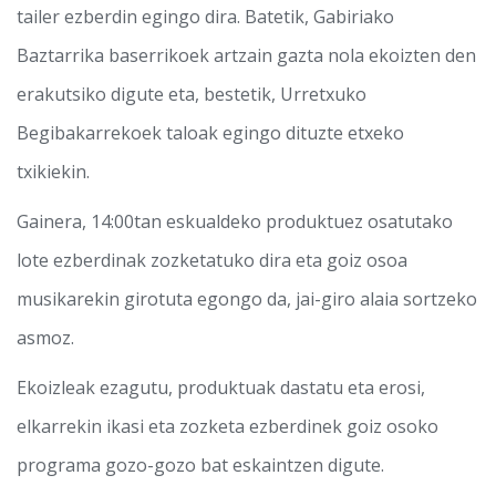
tailer ezberdin egingo dira. Batetik, Gabiriako
Baztarrika baserrikoek artzain gazta nola ekoizten den
erakutsiko digute eta, bestetik, Urretxuko
Begibakarrekoek taloak egingo dituzte etxeko
txikiekin.
Gainera, 14:00tan eskualdeko produktuez osatutako
lote ezberdinak zozketatuko dira eta goiz osoa
musikarekin girotuta egongo da, jai-giro alaia sortzeko
asmoz.
Ekoizleak ezagutu, produktuak dastatu eta erosi,
elkarrekin ikasi eta zozketa ezberdinek goiz osoko
programa gozo-gozo bat eskaintzen digute.