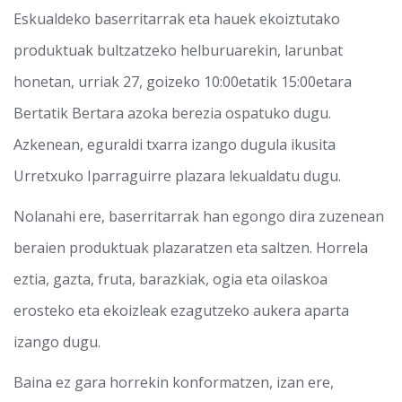
Eskualdeko baserritarrak eta hauek ekoiztutako
produktuak bultzatzeko helburuarekin, larunbat
honetan, urriak 27, goizeko 10:00etatik 15:00etara
Bertatik Bertara azoka berezia ospatuko dugu.
Azkenean, eguraldi txarra izango dugula ikusita
Urretxuko Iparraguirre plazara lekualdatu dugu.
Nolanahi ere, baserritarrak han egongo dira zuzenean
beraien produktuak plazaratzen eta saltzen. Horrela
eztia, gazta, fruta, barazkiak, ogia eta oilaskoa
erosteko eta ekoizleak ezagutzeko aukera aparta
izango dugu.
Baina ez gara horrekin konformatzen, izan ere,