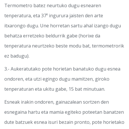
Termometro batez neurtuko dugu esnearen
tenperatura, eta 37º ingurura jaisten den arte
itxarongo dugu. Une horretan sartu ahal izango dugu
behatza erretzeko beldurrik gabe (horixe da
tenperatura neurtzeko beste modu bat, termometrorik
ez badugu).
3.- Aukeratutako pote horietan banatuko dugu esnea
ondoren, eta utzi egingo dugu mamitzen, giroko
tenperaturan eta ukitu gabe, 15 bat minutuan.
Esneak irakin ondoren, gainazalean sortzen den
esnegaina hartu eta mamia egiteko poteetan banatzen
dute batzuek esnea isuri bezain pronto, pote horietako