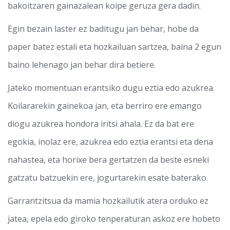
bakoitzaren gainazalean koipe geruza gera dadin.
Egin bezain laster ez baditugu jan behar, hobe da
paper batez estali eta hozkailuan sartzea, baina 2 egun
baino lehenago jan behar dira betiere.
Jateko momentuan erantsiko dugu eztia edo azukrea.
Koilararekin gainekoa jan, eta berriro ere emango
diogu azukrea hondora iritsi ahala. Ez da bat ere
egokia, inolaz ere, azukrea edo eztia erantsi eta dena
nahastea, eta horixe bera gertatzen da beste esneki
gatzatu batzuekin ere, jogurtarekin esate baterako.
Garrantzitsua da mamia hozkailutik atera orduko ez
jatea, epela edo giroko tenperaturan askoz ere hobeto