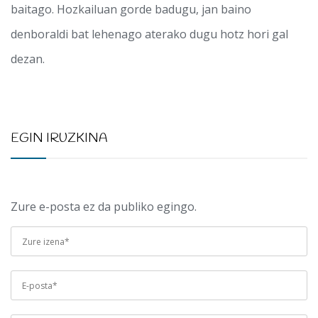
baitago. Hozkailuan gorde badugu, jan baino
denboraldi bat lehenago aterako dugu hotz hori gal
dezan.
EGIN IRUZKINA
Zure e-posta ez da publiko egingo.