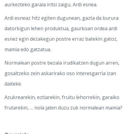
aurkezteko garaia iritsi zaigu, Ardi esnea.
Ardi esneaz hitz egiten dugunean, gazta da burura
datorkigun lehen produktua, gaurkoan ordea ardi
esnez egin dezakegun postre erraz batekin gatoz,
mamia edo gatzatua.
Normalean postre bezala irudikatzen dugun arren,
gosaltzeko zein askarirako oso interesgarria izan
daiteke.
Azukrearekin, eztiarekin, fruitu lehorrekin, garaiko
frutarekin, … nola jaten duzu zuk normalean mamia?