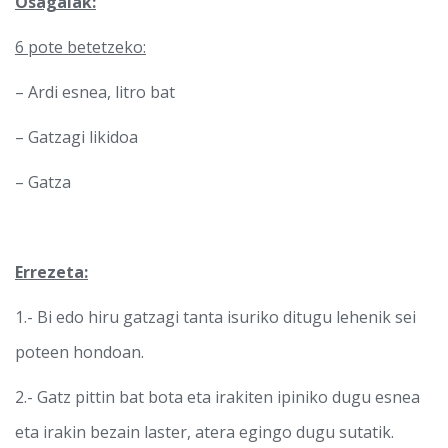
Osagaiak:
6 pote betetzeko:
– Ardi esnea, litro bat
– Gatzagi likidoa
– Gatza
Errezeta:
1.- Bi edo hiru gatzagi tanta isuriko ditugu lehenik sei
poteen hondoan.
2.- Gatz pittin bat bota eta irakiten ipiniko dugu esnea
eta irakin bezain laster, atera egingo dugu sutatik.